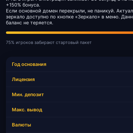
+150% бонуса.
Если основной домен перекрыли, не паникуй. Актуа
зеркало доступно по кнопке «Зеркало» в меню. Данн
баланс не теряется.
75% игроков забирают стартовый пакет
Год основания
Лицензия
Мин. депозит
Макс. вывод
Валюты