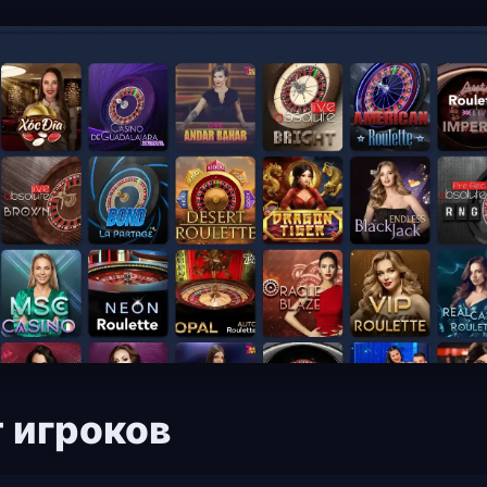
 игроков