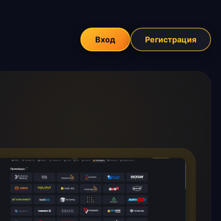
Вход
Регистрация