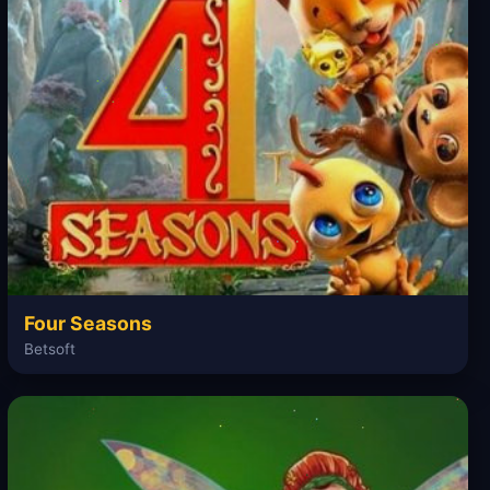
Four Seasons
Betsoft