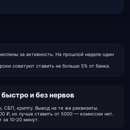
риспины за активность. На прошлой неделе один
гроки советуют ставить не больше 5% от банка.
 быстро и без нервов
, СБП, крипту. Вывод на те же реквизиты.
0 ₽, но лучше ставить от 5000 — комиссии нет.
 за 10-20 минут.