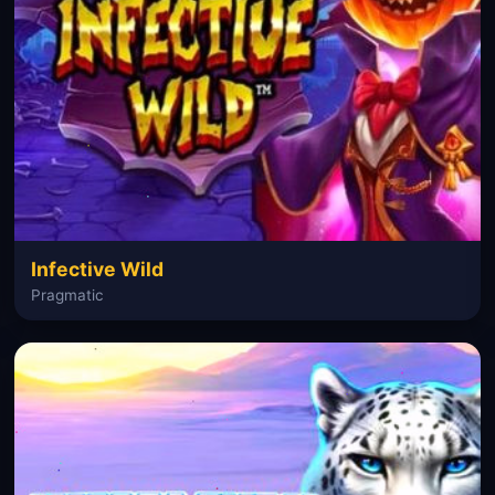
Infective Wild
Pragmatic