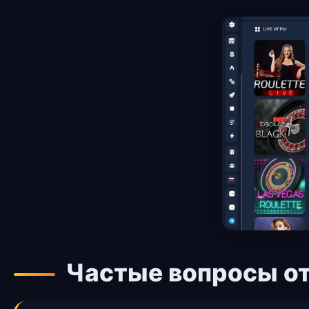
Частые вопросы от